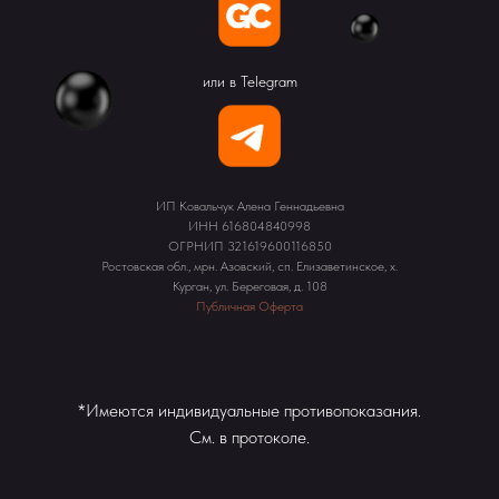
или в Telegram
ИП Ковальчук Алена Геннадьевна
ИНН 616804840998
ОГРНИП 321619600116850
Ростовская обл., мрн. Азовский, сп. Елизаветинское, х.
Курган, ул. Береговая, д. 108
Публичная Оферта
*Имеются индивидуальные противопоказания.
См. в протоколе.