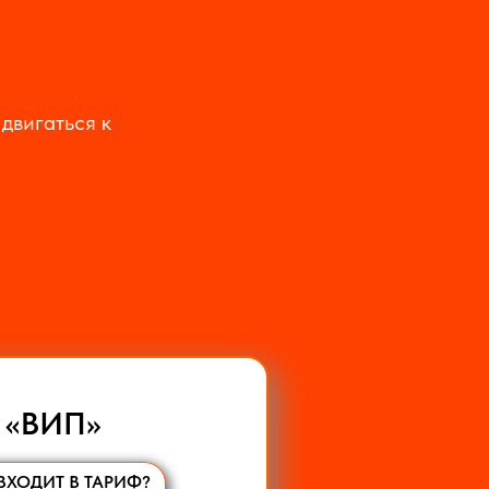
тилетия. Вы
 двигаться к
«ВИП»
ВХОДИТ В ТАРИФ?