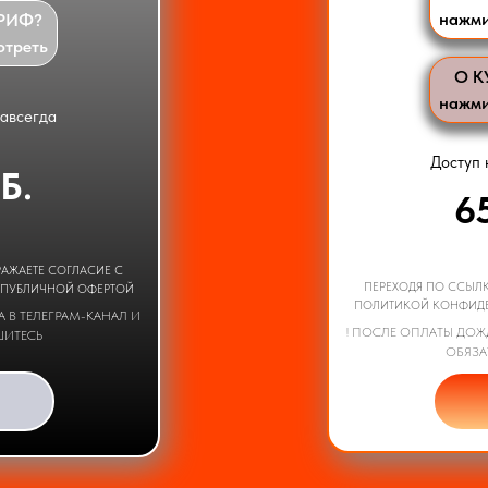
нажми
АРИФ?
отреть
О К
нажми
навсегда
Доступ 
Б.
6
РАЖАЕТЕ СОГЛАСИЕ С
ПЕРЕХОДЯ ПО ССЫЛК
 ПУБЛИЧНОЙ ОФЕРТОЙ
ПОЛИТИКОЙ КОНФИДЕ
 В ТЕЛЕГРАМ-КАНАЛ И
! ПОСЛЕ ОПЛАТЫ ДОЖ
ШИТЕСЬ
ОБЯЗА