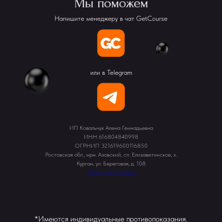
Напишите менеджеру в чат GetCourse
или в Telegram
ИП Ковальчук Алена Геннадьевна
ИНН 616804840998
ОГРНИП 321619600116850
Ростовская обл., мрн. Азовский, сп. Елизаветинское, х.
Курган, ул. Береговая, д. 108
Публичная Оферта
*Имеются индивидуальные противопоказания.