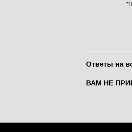
*П
Ответы на в
ВАМ НЕ ПР