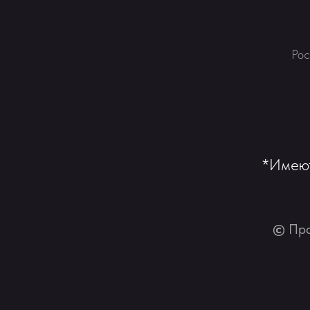
Рос
*Имеют
©
Пра