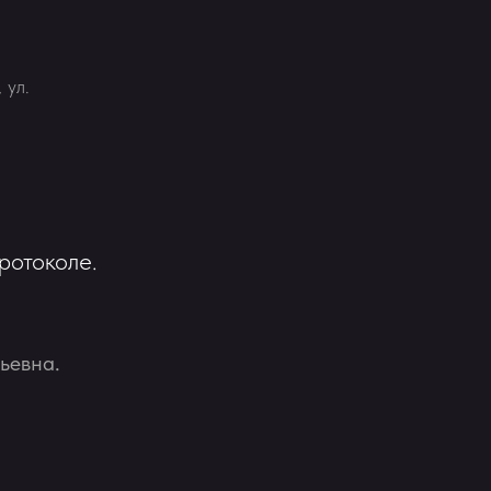
 ул.
ротоколе.
ьевна.
я