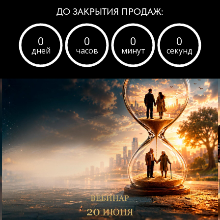
ДО ЗАКРЫТИЯ ПРОДАЖ:
0
0
0
0
дней
часов
минут
секунд