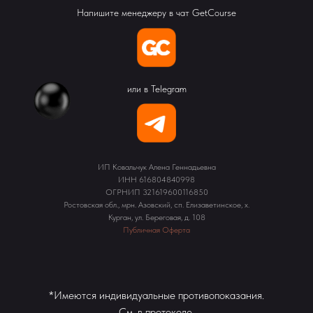
Напишите менеджеру в чат GetCourse
или в Telegram
ИП Ковальчук Алена Геннадьевна
ИНН 616804840998
ОГРНИП 321619600116850
Ростовская обл., мрн. Азовский, сп. Елизаветинское, х.
Курган, ул. Береговая, д. 108
Публичная Оферта
*Имеются индивидуальные противопоказания.
См. в протоколе.