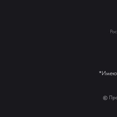
Рос
*Имеют
©
Пра