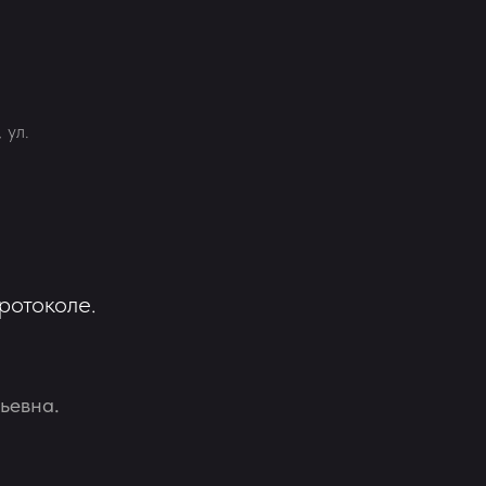
 ул.
ротоколе.
ьевна.
я