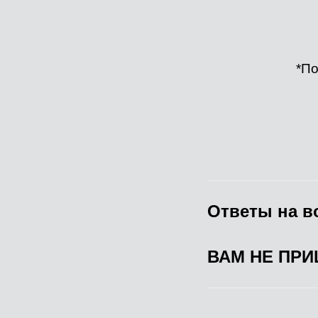
*По
Ответы на в
ВАМ НЕ ПР