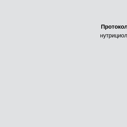
Протоко
нутрициол