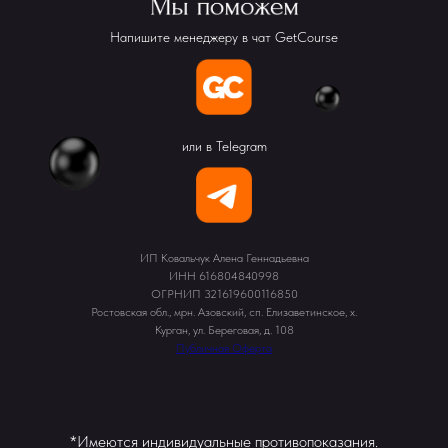
Напишите менеджеру в чат GetCourse
или в Telegram
ИП Ковальчук Алена Геннадьевна
ИНН 616804840998
ОГРНИП 321619600116850
Ростовская обл., мрн. Азовский, сп. Елизаветинское, х.
Курган, ул. Береговая, д. 108
Публичная Оферта
*Имеются индивидуальные противопоказания.