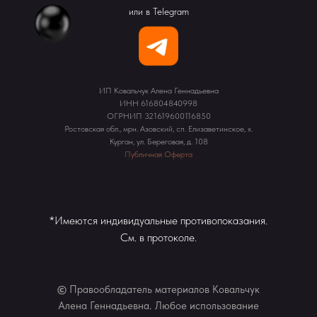
или в Telegram
ИП Ковальчук Алена Геннадьевна
ИНН 616804840998
ОГРНИП 321619600116850
Ростовская обл., мрн. Азовский, сп. Елизаветинское, х.
Курган, ул. Береговая, д. 108
Публичная Оферта
*Имеются индивидуальные противопоказания.
См. в протоколе.
©
Правообладатель материалов Ковальчук
Алена Геннадьевна. Любое использование