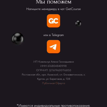
Напишите менеджеру в чат GetCourse
или в Telegram
ИП Ковальчук Алена Геннадьевна
ИНН 616804840998
ОГРНИП 321619600116850
Ростовская обл., мрн. Азовский, сп. Елизаветинское, х.
Курган, ул. Береговая, д. 108
Публичная Оферта
*Имеются индивидуальные противопоказания.