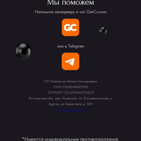
Напишите менеджеру в чат GetCourse
или в Telegram
ИП Ковальчук Алена Геннадьевна
ИНН 616804840998
ОГРНИП 321619600116850
Ростовская обл., мрн. Азовский, сп. Елизаветинское, х.
Курган, ул. Береговая, д. 108
Публичная Оферта
*Имеются индивидуальные противопоказания.