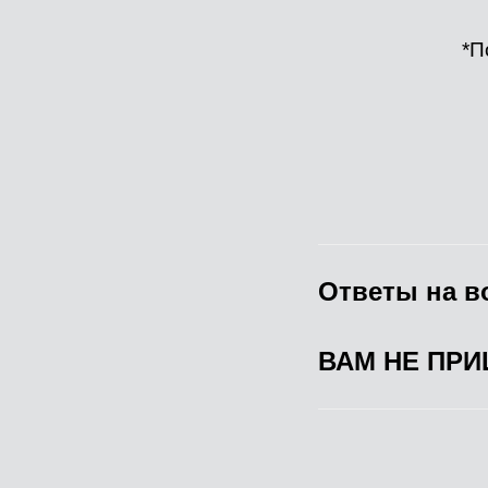
*П
Ответы на в
ВАМ НЕ ПР