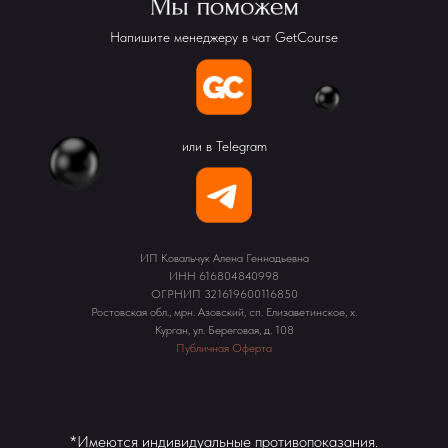
Напишите менеджеру в чат GetCourse
или в Telegram
ИП Ковальчук Алена Геннадьевна
ИНН 616804840998
ОГРНИП 321619600116850
Ростовская обл., мрн. Азовский, сп. Елизаветинское, х.
Курган, ул. Береговая, д. 108
Публичная Оферта
*Имеются индивидуальные противопоказания.