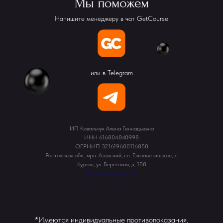
Напишите менеджеру в чат GetCourse
или в Telegram
ИП Ковальчук Алена Геннадьевна
ИНН 616804840998
ОГРНИП 321619600116850
Ростовская обл., мрн. Азовский, сп. Елизаветинское, х.
Курган, ул. Береговая, д. 108
Публичная Оферта
*Имеются индивидуальные противопоказания.